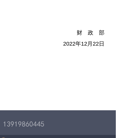
财 政 部
2022
年
12
月
22
日