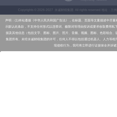
Copyrights © 2026-2027 永诚财税集团 All rights reserv
声明：(1)本站遵循《中华人民共和国广告法》，在标题、页面等文案描述中尽
示默认此条款，不支持任何形式以违禁词、极限词等理由投诉或要求收取费用私下
据及其他信息（包括文字、图标、图片、照片、音频、视频、图标、色彩组合、
集团所有。未经永诚财税集团的许可，任何人不得以包括通过机器人、人力等程
现侵权行为，我司将立即进行证据保全并诉诸